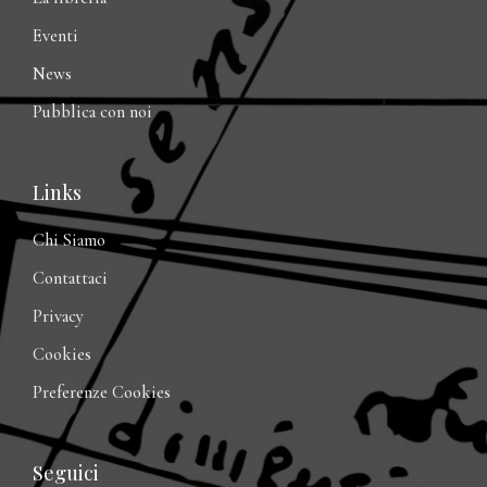
Eventi
News
Pubblica con noi
Links
Chi Siamo
Contattaci
Privacy
Cookies
Preferenze Cookies
Seguici