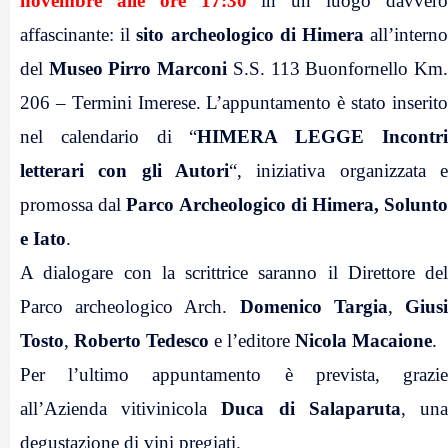
novembre alle ore 17:30
in un luogo davver
affascinante: il
sito archeologico di Himera
all’intern
del
Museo Pirro Marconi
S.S. 113 Buonfornello Km
206 – Termini Imerese. L’appuntamento è stato inserito
nel calendario di “
HIMERA LEGGE Incontr
letterari con gli Autori
“, iniziativa organizzata e
promossa dal
Parco Archeologico di Himera, Solunt
e Iato
.
A dialogare con la scrittrice saranno il Direttore del
Parco archeologico Arch.
Domenico Targia
,
Gius
Tosto
,
Roberto Tedesco
e l’editore
Nicola Macaione
.
Per l’ultimo appuntamento è prevista, grazie
all’Azienda vitivinicola
Duca di Salaparuta
, un
degustazione di vini pregiati.