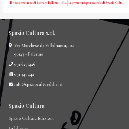
Il nuovo romanzo di Barbara Bellomo – Garzanti
La prima rassegna teatrale di Spazio Cultura
Spazio Cultura s.r.l.
Via Marchese di Villabianca, 102
90143 - Palermo
091 6257426
091 340442
info@spazioculturalibri.it
Spazio Cultura
Spazio Cultura Edizioni
La libreria