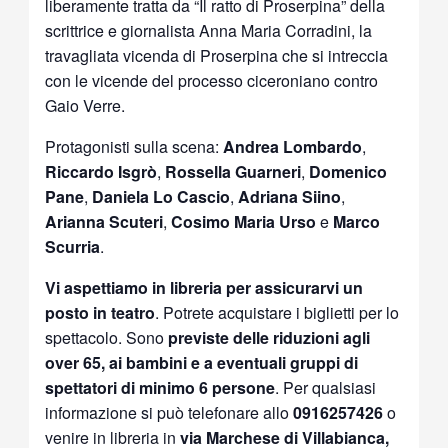
liberamente tratta da “Il ratto di Proserpina” della
scrittrice e giornalista Anna Maria Corradini, la
travagliata vicenda di Proserpina che si intreccia
con le vicende del processo ciceroniano contro
Gaio Verre.
Protagonisti sulla scena:
Andrea Lombardo
,
Riccardo Isgrò
,
Rossella Guarneri
,
Domenico
Pane
,
Daniela Lo Cascio
,
Adriana Siino
,
Arianna Scuteri
,
Cosimo Maria Urso
e
Marco
Scurria
.
Vi aspettiamo in libreria per assicurarvi un
posto in teatro
. Potrete acquistare i biglietti per lo
spettacolo. Sono
previste delle riduzioni agli
over 65, ai bambini e a eventuali gruppi di
spettatori di minimo 6 persone
. Per qualsiasi
informazione si può telefonare allo
0916257426
o
venire in libreria in
via Marchese di Villabianca,