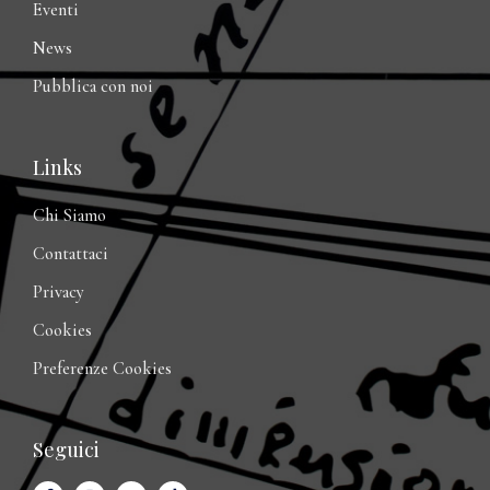
Eventi
News
Pubblica con noi
Links
Chi Siamo
Contattaci
Privacy
Cookies
Preferenze Cookies
Seguici