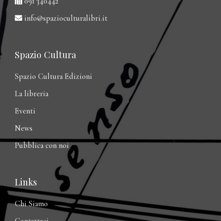
091 340442
info@spazioculturalibri.it
Spazio Cultura
Spazio Cultura Edizioni
La libreria
Eventi
News
Pubblica con noi
Links
Chi Siamo